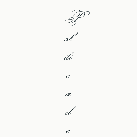
P
ol
íti
c
a
d
e