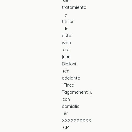
del
tratamiento
y
titular
de
esta
web
es:
Juan
Bibiloni
(en
adelante
“Finca
Tagamanent”),
con
domicilio
en
XXXXXXXXXX
CP