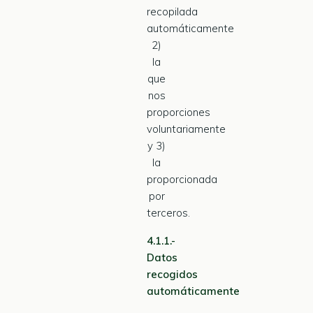
recopilada
automáticamente
2)
la
que
nos
proporciones
voluntariamente
y 3)
la
proporcionada
por
terceros.
4.1.1.-
Datos
recogidos
automáticamente